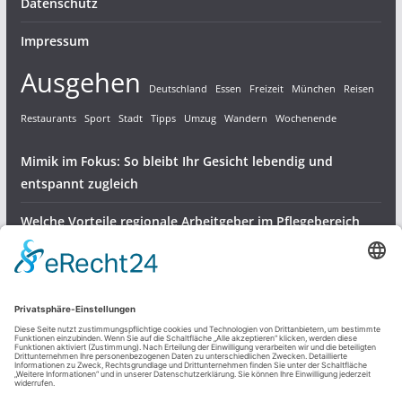
Datenschutz
Impressum
Ausgehen
Deutschland
Essen
Freizeit
München
Reisen
Restaurants
Sport
Stadt
Tipps
Umzug
Wandern
Wochenende
Mimik im Fokus: So bleibt Ihr Gesicht lebendig und
entspannt zugleich
Welche Vorteile regionale Arbeitgeber im Pflegebereich
bieten
Gartenvögel bestens versorgen – robuste Halterungen für
Meisenknödel
Dienstleistungen & Produkte
Freizeit und mehr