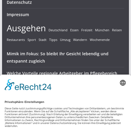
Datenschutz
Impressum
Ausgehen
Deutschland
Essen
Freizeit
München
Reisen
Restaurants
Sport
Stadt
Tipps
Umzug
Wandern
Wochenende
Mimik im Fokus: So bleibt Ihr Gesicht lebendig und
entspannt zugleich
Welche Vorteile regionale Arbeitgeber im Pflegebereich
bieten
Gartenvögel bestens versorgen – robuste Halterungen für
Meisenknödel
Dienstleistungen & Produkte
Freizeit und mehr