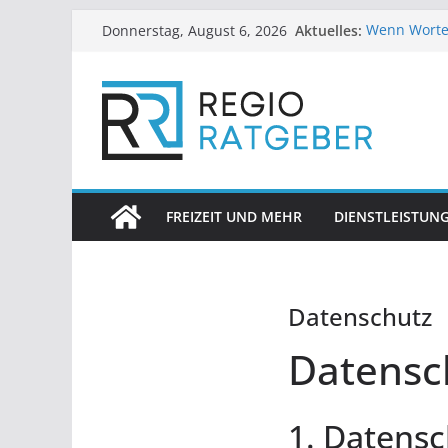
Zum
Aktuelles:
Wenn Worte
Donnerstag, August 6, 2026
Inhalt
Trost zu fin
Mimik im Fo
springen
entspannt z
Welche Vort
bieten
Gartenvögel
Meisenknöd
Volle Lippen
Realität
FREIZEIT UND MEHR
DIENSTLEISTUN
Datenschutz
Datensc
1. Datensc