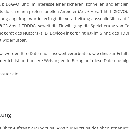
it. b DSGVO) und im Interesse einer sicheren, schnellen und effizien
 durch einen professionellen Anbieter (Art. 6 Abs. 1 lit. f DSGVO).
ung abgefragt wurde, erfolgt die Verarbeitung ausschließlich auf 
 § 25 Abs. 1 TDDDG, soweit die Einwilligung die Speicherung von Co
dgerät des Nutzers (z. B. Device-Fingerprinting) im Sinne des TD
it widerrufbar.
w. werden Ihre Daten nur insoweit verarbeiten, wie dies zur Erfüll
rderlich ist und unsere Weisungen in Bezug auf diese Daten befolg
Hoster ein:
tung
g über Auftragsverarbeitung (AVV) zur Nutzung des oben genannte