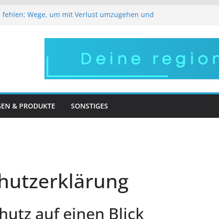
 fehlen: Wege, um mit Verlust umzugehen und
den
kus: So bleibt Ihr Gesicht lebendig und
ugleich
eile regionale Arbeitgeber im Pflegebereich
 bestens versorgen – robuste Halterungen für
el
, großer Auftritt – in Frankfurt wird Ihr Wunsch
GEN & PRODUKTE
SONSTIGES
hutz­erklärung
hutz auf einen Blick