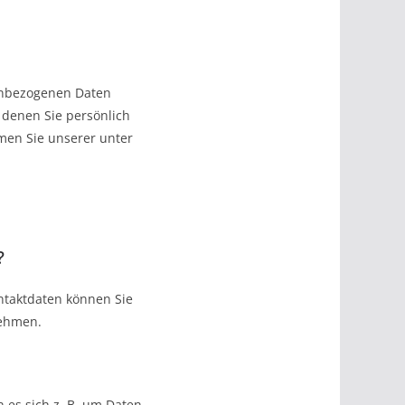
enbezogenen Daten
 denen Sie persönlich
men Sie unserer unter
?
ntaktdaten können Sie
nehmen.
 es sich z. B. um Daten