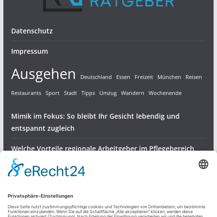
Datenschutz
Impressum
Ausgehen
Deutschland
Essen
Freizeit
München
Reisen
Restaurants
Sport
Stadt
Tipps
Umzug
Wandern
Wochenende
Mimik im Fokus: So bleibt Ihr Gesicht lebendig und
entspannt zugleich
Welche Vorteile regionale Arbeitgeber im Pflegebereich
bieten
Gartenvögel bestens versorgen – robuste Halterungen für
Meisenknödel
Dienstleistungen & Produkte