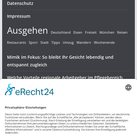
Datenschutz
Impressum
Ausgehen
Deutschland
Essen
Freizeit
München
Reisen
Restaurants
Sport
Stadt
Tipps
Umzug
Wandern
Wochenende
Mimik im Fokus: So bleibt Ihr Gesicht lebendig und
entspannt zugleich
Welche Vorteile regionale Arbeitgeber im Pflegebereich
bieten
Gartenvögel bestens versorgen – robuste Halterungen für
Meisenknödel
Dienstleistungen & Produkte
Freizeit und mehr