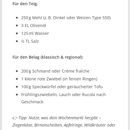
Für den Teig:
250 g Mehl (z. B. Dinkel oder Weizen Type 550)
3 EL Olivenöl
125 ml Wasser
½ TL Salz
Für den Belag (klassisch & regional):
200 g Schmand oder Crème fraîche
1 kleine rote Zwiebel (in feinen Ringen)
100 g Speckwürfel oder geräucherter Tofu
Frühlingszwiebeln, Lauch oder Rucola nach
Geschmack
👉
Tipp: Nutze, was dein Wochenmarkt hergibt –
Ziegenkäse, Birnenscheiben, Apfelringe, Wildkräuter oder