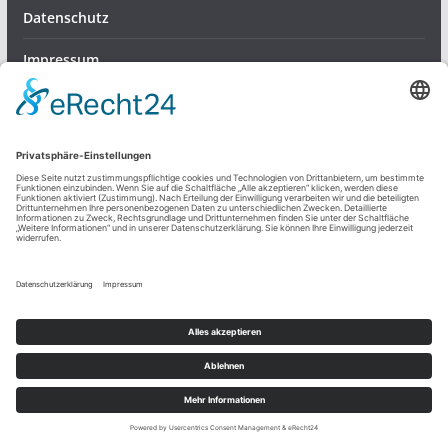
Datenschutz
Impressum
Ausgehen
Deutschland
Essen
Freizeit
München
Reisen
Restaurants
Sport
Stadt
Tipps
Umzug
Wandern
Wochenende
Mimik im Fokus: So bleibt Ihr Gesicht lebendig und
entspannt zugleich
Welche Vorteile regionale Arbeitgeber im Pflegebereich
bieten
Gartenvögel bestens versorgen – robuste Halterungen für
Meisenknödel
Dienstleistungen & Produkte
Freizeit und mehr