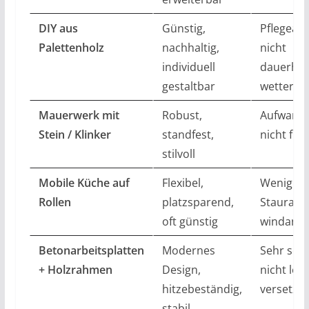
DIY aus
Günstig,
Pflegeau
Palettenholz
nachhaltig,
nicht
individuell
dauerhaf
gestaltbar
wetterfes
Mauerwerk mit
Robust,
Aufwand 
Stein / Klinker
standfest,
nicht flex
stilvoll
Mobile Küche auf
Flexibel,
Wenig
Rollen
platzsparend,
Stauraum
oft günstig
windanfäl
Betonarbeitsplatten
Modernes
Sehr sch
+ Holzrahmen
Design,
nicht leic
hitzebeständig,
versetze
stabil