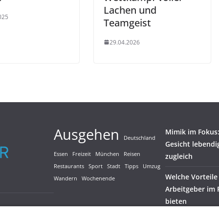
Lachen und
025
Teamgeist
29.04.2026
Ausgehen
Mimik im Fokus: 
Deutschland
Gesicht lebendi
Essen
Freizeit
München
Reisen
zugleich
Restaurants
Sport
Stadt
Tipps
Umzug
Welche Vorteile
Wandern
Wochenende
Arbeitgeber im 
bieten