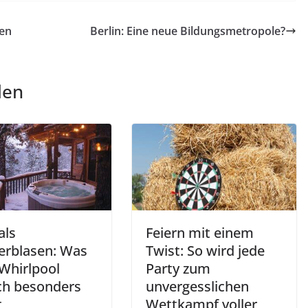
ten
Berlin: Eine neue Bildungsmetropole?
len
als
Feiern mit einem
erblasen: Was
Twist: So wird jede
 Whirlpool
Party zum
ich besonders
unvergesslichen
t
Wettkampf voller