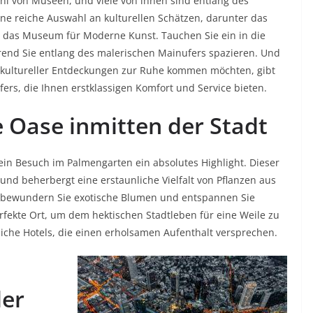
hl von Museen, und viele von ihnen sind entlang des
ne reiche Auswahl an kulturellen Schätzen, darunter das
das Museum für Moderne Kunst. Tauchen Sie ein in die
hrend Sie entlang des malerischen Mainufers spazieren. Und
r kultureller Entdeckungen zur Ruhe kommen möchten, gibt
ers, die Ihnen erstklassigen Komfort und Service bieten.
 Oase inmitten der Stadt
in Besuch im Palmengarten ein absolutes Highlight. Dieser
 und beherbergt eine erstaunliche Vielfalt von Pflanzen aus
n, bewundern Sie exotische Blumen und entspannen Sie
rfekte Ort, um dem hektischen Stadtleben für eine Weile zu
iche Hotels, die einen erholsamen Aufenthalt versprechen.
der