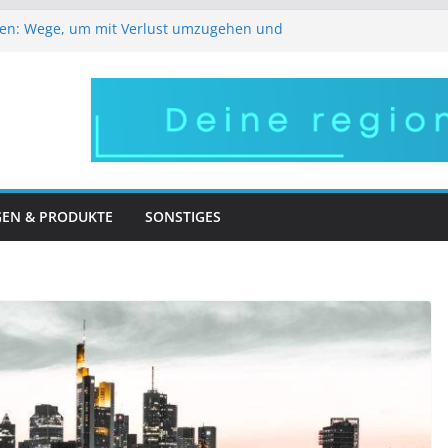
en: Wege, um mit Verlust umzugehen und
So bleibt Ihr Gesicht lebendig und
ich
regionale Arbeitgeber im Pflegebereich
ens versorgen – robuste Halterungen für
ßer Auftritt – in Frankfurt wird Ihr Wunsch
GEN & PRODUKTE
SONSTIGES