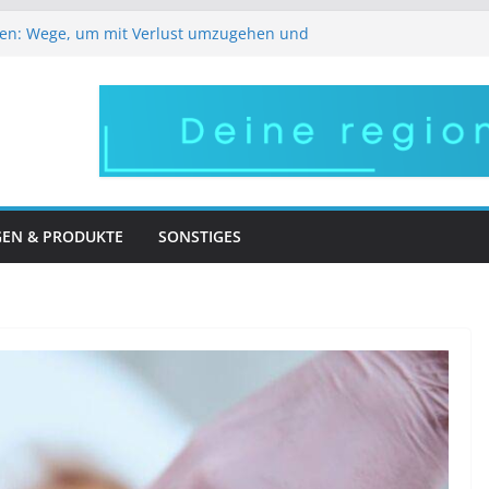
en: Wege, um mit Verlust umzugehen und
So bleibt Ihr Gesicht lebendig und
ich
regionale Arbeitgeber im Pflegebereich
ens versorgen – robuste Halterungen für
ßer Auftritt – in Frankfurt wird Ihr Wunsch
GEN & PRODUKTE
SONSTIGES