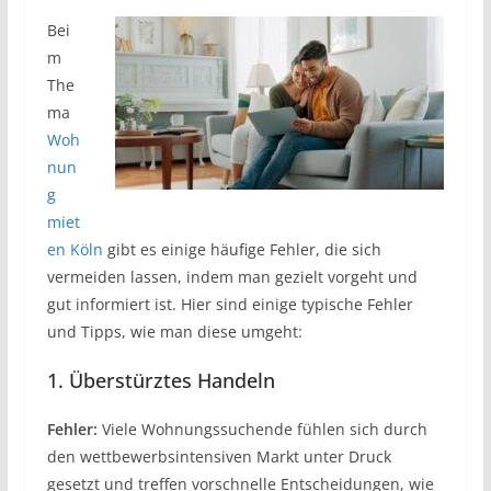
Bei
m
The
ma
Woh
nun
g
miet
en Köln
gibt es einige häufige Fehler, die sich
vermeiden lassen, indem man gezielt vorgeht und
gut informiert ist. Hier sind einige typische Fehler
und Tipps, wie man diese umgeht:
1. Überstürztes Handeln
Fehler:
Viele Wohnungssuchende fühlen sich durch
den wettbewerbsintensiven Markt unter Druck
gesetzt und treffen vorschnelle Entscheidungen, wie