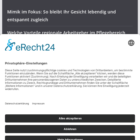
Mimik im Fokus: So bleibt Ihr Gesicht lebendig und
entspannt zugleich
Welche Vorteile regionale Arbeitgeber im Pflegebereich
bieten
Gartenvögel bestens versorgen – robuste Halterungen für
Meisenknödel
Dienstleistungen & Produkte
Freizeit und mehr
Sonstiges
Copyright © 2026
Regio Ratgeber
. Alle Rechte vorbehalten.
Theme:
ColorMag
von ThemeGrill. Präsentiert von