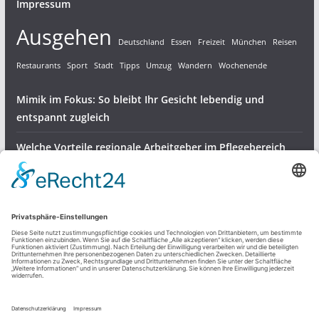
Impressum
Ausgehen
Deutschland
Essen
Freizeit
München
Reisen
Restaurants
Sport
Stadt
Tipps
Umzug
Wandern
Wochenende
Mimik im Fokus: So bleibt Ihr Gesicht lebendig und
entspannt zugleich
Welche Vorteile regionale Arbeitgeber im Pflegebereich
bieten
Gartenvögel bestens versorgen – robuste Halterungen für
Meisenknödel
Dienstleistungen & Produkte
Freizeit und mehr
Sonstiges