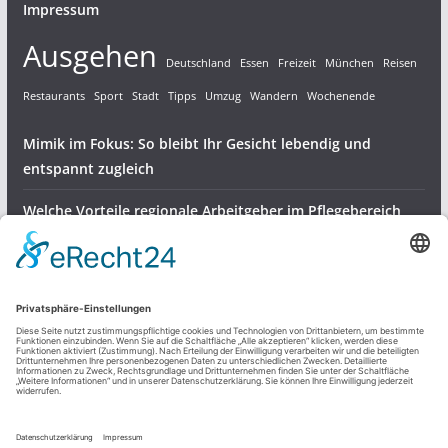
Impressum
Ausgehen
Deutschland
Essen
Freizeit
München
Reisen
Restaurants
Sport
Stadt
Tipps
Umzug
Wandern
Wochenende
Mimik im Fokus: So bleibt Ihr Gesicht lebendig und
entspannt zugleich
Welche Vorteile regionale Arbeitgeber im Pflegebereich
bieten
Gartenvögel bestens versorgen – robuste Halterungen für
Meisenknödel
Dienstleistungen & Produkte
Freizeit und mehr
Sonstiges