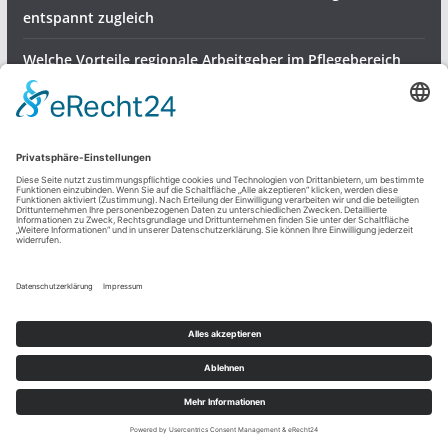
entspannt zugleich
Welche Vorteile regionale Arbeitgeber im Pflegebereich
bieten
Gartenvögel bestens versorgen – robuste Halterungen für
Meisenknödel
Dienstleistungen & Produkte
Freizeit und mehr
Sonstiges
Copyright © 2026
Regio Ratgeber
. Alle Rechte vorbehalten.
Theme:
ColorMag
von ThemeGrill. Präsentiert von
WordPress
.