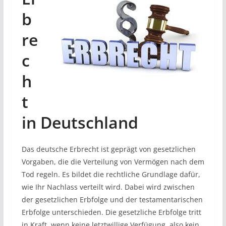
b
re
c
h
t
in Deutschland
Das deutsche Erbrecht ist geprägt von gesetzlichen
Vorgaben, die die Verteilung von Vermögen nach dem
Tod regeln. Es bildet die rechtliche Grundlage dafür,
wie Ihr Nachlass verteilt wird. Dabei wird zwischen
der gesetzlichen Erbfolge und der testamentarischen
Erbfolge unterschieden. Die gesetzliche Erbfolge tritt
in Kraft, wenn keine letztwillige Verfügung, also kein