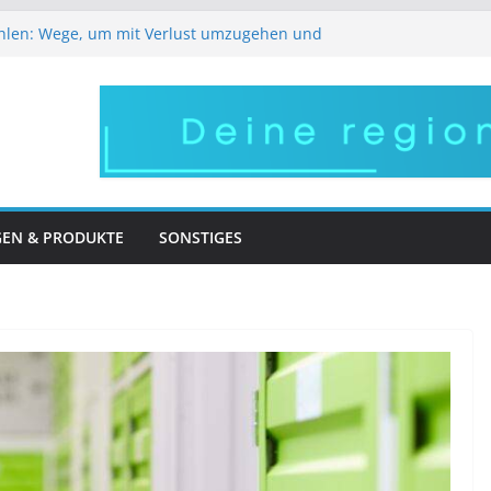
hlen: Wege, um mit Verlust umzugehen und
 So bleibt Ihr Gesicht lebendig und
eich
e regionale Arbeitgeber im Pflegebereich
stens versorgen – robuste Halterungen für
roßer Auftritt – in Frankfurt wird Ihr Wunsch
GEN & PRODUKTE
SONSTIGES