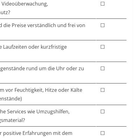
es Videoüberwachung,
⬜
hutz?
nd die Preise verständlich und frei von
⬜
le Laufzeiten oder kurzfristige
⬜
Gegenstände rund um die Uhr oder zu
⬜
um vor Feuchtigkeit, Hitze oder Kälte
⬜
genstände)
iche Services wie Umzugshilfen,
⬜
smaterial?
r positive Erfahrungen mit dem
⬜