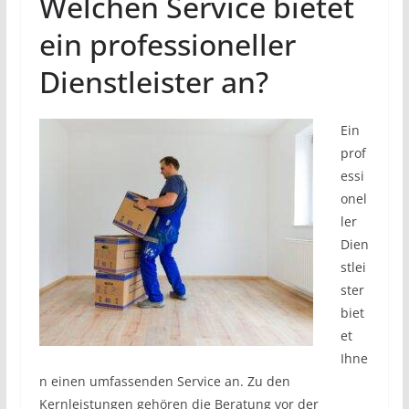
Welchen Service bietet
ein professioneller
Dienstleister an?
Ein
prof
essi
onel
ler
Dien
stlei
ster
biet
et
Ihne
n einen umfassenden Service an. Zu den
Kernleistungen gehören die Beratung vor der