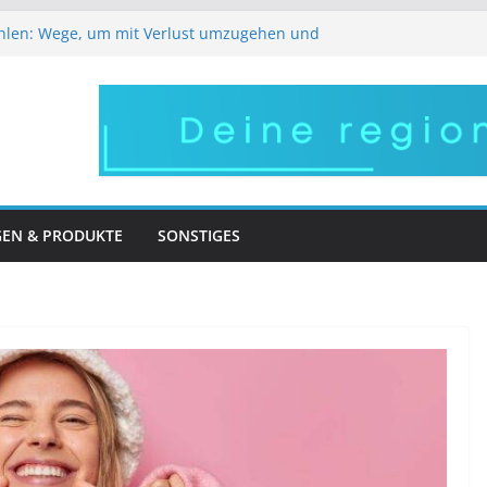
hlen: Wege, um mit Verlust umzugehen und
 So bleibt Ihr Gesicht lebendig und
eich
e regionale Arbeitgeber im Pflegebereich
stens versorgen – robuste Halterungen für
roßer Auftritt – in Frankfurt wird Ihr Wunsch
GEN & PRODUKTE
SONSTIGES