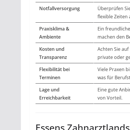
Notfallversorgung
Überprüfen Sie
flexible Zeiten 
Praxisklima &
Ein freundlic
Ambiente
machen den Be
Kosten und
Achten Sie auf
Transparenz
private oder g
Flexibilität bei
Viele Praxen b
Terminen
was für Berufst
Lage und
Eine gute Anbi
Erreichbarkeit
von Vorteil.
Essens Zahnarztlandsc