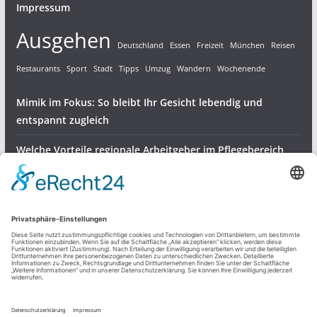
Impressum
Ausgehen
Deutschland
Essen
Freizeit
München
Reisen
Restaurants
Sport
Stadt
Tipps
Umzug
Wandern
Wochenende
Mimik im Fokus: So bleibt Ihr Gesicht lebendig und
entspannt zugleich
Welche Vorteile regionale Arbeitgeber im Pflegebereich
bieten
Gartenvögel bestens versorgen – robuste Halterungen für
Meisenknödel
Dienstleistungen & Produkte
Freizeit und mehr
Sonstiges