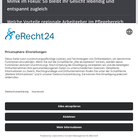
Mimik im Fokus: So bleibt Ihr Gesicht lebendig und
entspannt zugleich
Welche Vorteile regionale Arbeitgeber im Pflegebereich
bieten
Gartenvögel bestens versorgen – robuste Halterungen für
Meisenknödel
Dienstleistungen & Produkte
Freizeit und mehr
Sonstiges
Copyright © 2026
Regio Ratgeber
. Alle Rechte vorbehalten.
Theme:
ColorMag
von ThemeGrill. Präsentiert von
WordPress
.